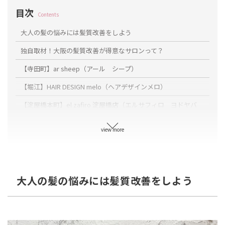
目次
Contents
大人の髪の悩みには髪質改善をしよう
独自取材！大阪の髪質改善が得意なサロンって？
【寺田町】ar sheep（アール シープ）
【堀江】HAIR DESIGN melo（ヘアデザインメロ）
【淀屋橋本町】el zafiro 淀屋橋店（エルサフィロ ヨドヤバ
シ）
view more
【本町駅】pour toi（プールトワ）
【心斎橋】髪質改善サロン pulir（プリル）
【心斎橋・南船場】UNREVE（アンレーヴ）
大人の髪の悩みには髪質改善をしよう
【生野区】KUPU-KUPU HAIR（クプクプヘアー）
【心斎橋・南船場】Meuz（ミューズ）
【梅田】KAINO 梅田店（カイノ ウメダテン）