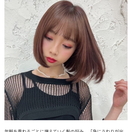
【淀川区】MOSAIQUE（モザイク）
【淀屋橋】RUCCA yodoyabashi（ルッカヨドヤバシ）
【梅田】_13（アンダーバーサーティーン）
【心斎橋・南船場】release（リリース）
【梅田】alotta梅田茶屋町（アロッタウメダチャヤマチ）
【心斎橋・南船場】avant（アバント）
【心斎橋・南船場】eclat（エクラ）
【京橋】hair place CORAZON（ヘアプレイス コラソン）
【福島】LARANJE 大阪店 (ラランジェオオサカテン)
【心斎橋・南船場】enn（エン）
【梅田】Flower by enn（フラワーバイエン）
【肥後橋】el zafiro 肥後橋店（エルサフィロ ヒゴバシ）
年齢を重ねるごとに増えていく髪の悩み。「急にうねりが出