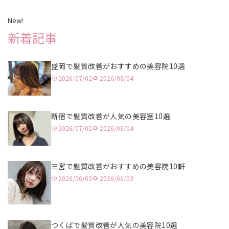
川越
静岡
姫路
岡山
天神
New!
赤羽
名古屋
大阪
広島
長崎
新着記事
水戸
京都
福岡
盛岡で髪質改善がおすすめの美容院10選
浦和
北九州
2026/07/02
2026/08/04
津田沼
大分
高田馬場
熊本
新宿で髪質改善が人気の美容室10選
2026/07/02
2026/08/04
立川
鹿児島
池袋
三宮で髪質改善がおすすめの美容院10軒
2026/06/03
2026/06/03
二子玉川
表参道
吉祥寺
つくばで髪質改善が人気の美容院10選