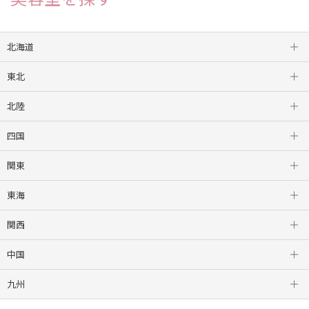
北海道
東北
札幌
北陸
盛岡
四国
山形
金沢
関東
仙台
新潟
徳島
東海
新宿
関西
つくば
栄
中国
高崎
岐阜
三宮
九州
柏
浜松
梅田
松山