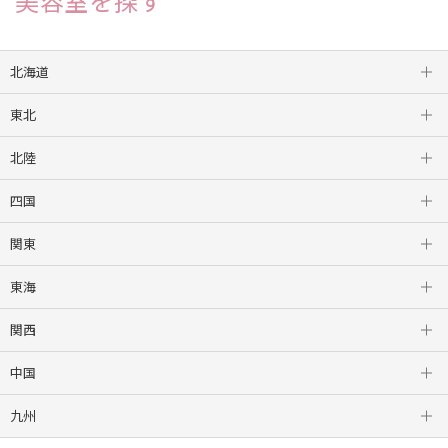
美容室を探す
北海道
東北
札幌
北陸
盛岡
四国
山形
金沢
関東
仙台
新潟
徳島
東海
新宿
関西
つくば
栄
中国
高崎
岐阜
三宮
九州
柏
浜松
梅田
松山