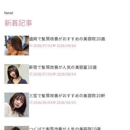
川越
静岡
姫路
岡山
天神
New!
赤羽
名古屋
大阪
広島
長崎
新着記事
水戸
京都
福岡
盛岡で髪質改善がおすすめの美容院10選
浦和
北九州
2026/07/02
2026/08/04
津田沼
大分
高田馬場
熊本
新宿で髪質改善が人気の美容室10選
2026/07/02
2026/08/04
立川
鹿児島
池袋
三宮で髪質改善がおすすめの美容院10軒
2026/06/03
2026/06/03
二子玉川
表参道
吉祥寺
つくばで髪質改善が人気の美容院10選