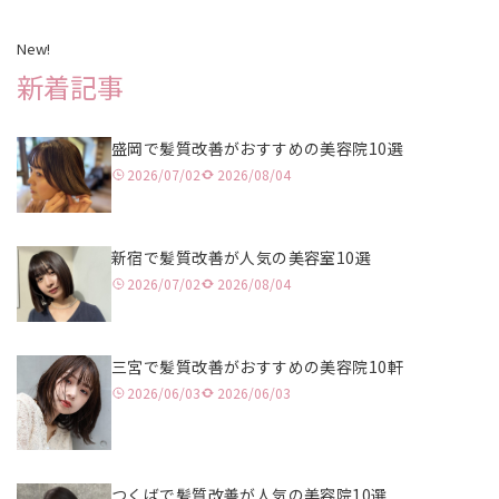
川越
静岡
姫路
岡山
天神
New!
赤羽
名古屋
大阪
広島
長崎
新着記事
水戸
京都
福岡
盛岡で髪質改善がおすすめの美容院10選
浦和
北九州
2026/07/02
2026/08/04
津田沼
大分
高田馬場
熊本
新宿で髪質改善が人気の美容室10選
2026/07/02
2026/08/04
立川
鹿児島
池袋
三宮で髪質改善がおすすめの美容院10軒
2026/06/03
2026/06/03
二子玉川
表参道
吉祥寺
つくばで髪質改善が人気の美容院10選