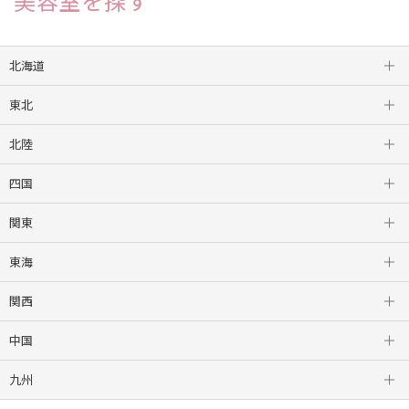
美容室を探す
北海道
東北
札幌
北陸
盛岡
四国
山形
金沢
関東
仙台
新潟
徳島
東海
新宿
関西
つくば
栄
中国
高崎
岐阜
三宮
九州
柏
浜松
梅田
松山