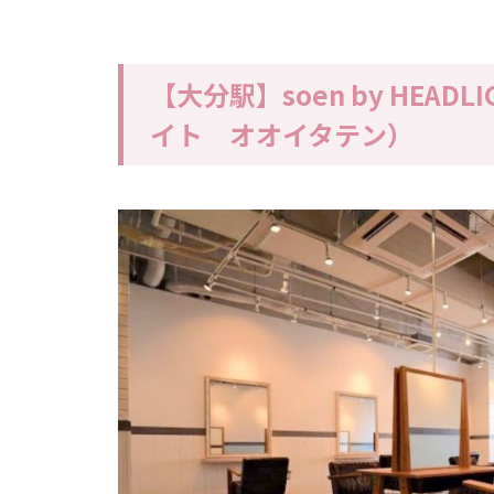
【大分駅】soen by HEA
イト オオイタテン）