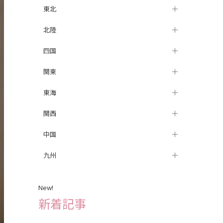
東北
札幌
北陸
盛岡
四国
山形
金沢
関東
仙台
新潟
徳島
東海
新宿
関西
つくば
栄
中国
高崎
岐阜
三宮
九州
柏
浜松
梅田
松山
川越
静岡
姫路
岡山
天神
New!
赤羽
名古屋
大阪
広島
長崎
新着記事
水戸
京都
福岡