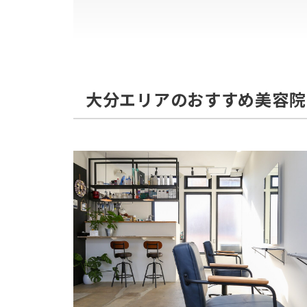
【大在】Kondo Ground Oita hair（コンドウ
【大分駅】newi hair&treatment大分中央町店（
【明野】Lico by PONO（リコ バイ ポノ）
【高城】N portal hair salon（エヌポータルヘア
大分エリアのおすすめ美容院
【萩原】roka（ロカ）
おわりに