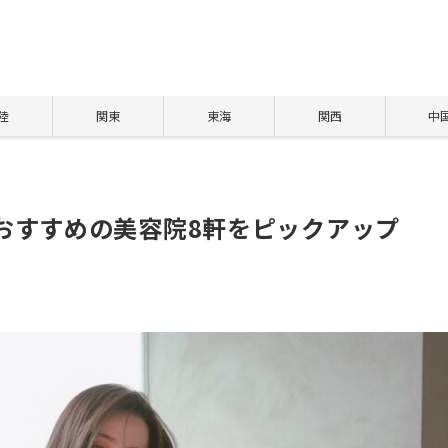
ト
陸
関東
東海
関西
中
おすすめの美容院8軒をピックアップ