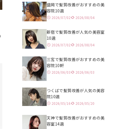
盛岡で髪質改善がおすすめの美
浦和
北九州
容院10選
2026/07/02
2026/08/04
津田沼
大分
新宿で髪質改善が人気の美容室
高田馬場
熊本
の
10選
2026/07/02
2026/08/04
立川
鹿児島
池袋
三宮で髪質改善がおすすめの美
容院10軒
二子玉川
2026/06/03
2026/06/03
表参道
つくばで髪質改善が人気の美容
吉祥寺
院10選
2026/05/16
2026/05/20
銀座
天神で髪質改善がおすすめの美
恵比寿
容室14選