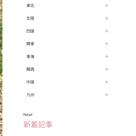
東北
札幌
北陸
盛岡
四国
山形
金沢
関東
仙台
新潟
徳島
東海
新宿
関西
つくば
栄
中国
高崎
岐阜
三宮
九州
柏
浜松
梅田
松山
川越
静岡
姫路
岡山
天神
New!
赤羽
名古屋
大阪
広島
長崎
新着記事
水戸
京都
福岡