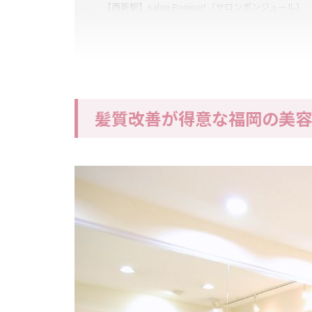
【西新駅】salon Bonjour!（サロンボンジュール）
【野間】3A（スリーエー）
【赤坂】amie（アミエ）
【博多駅】pesca博多駅前店（ペスカハカタエキマ
【博多】KY-GO.博多（キーゴ ハカタ）
髪質改善が得意な福岡の美容
【井尻駅】hair make YU-GA（ヘアメイク ユーガ
【九大学研都市駅】nook hair shop（ヌークヘア
【中洲川端駅】hair make DISPLAY（ヘアーメイ
おわりに