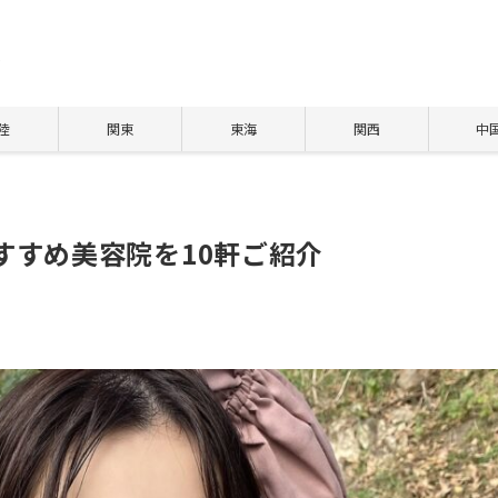
ト
陸
関東
東海
関西
中
すすめ美容院を10軒ご紹介