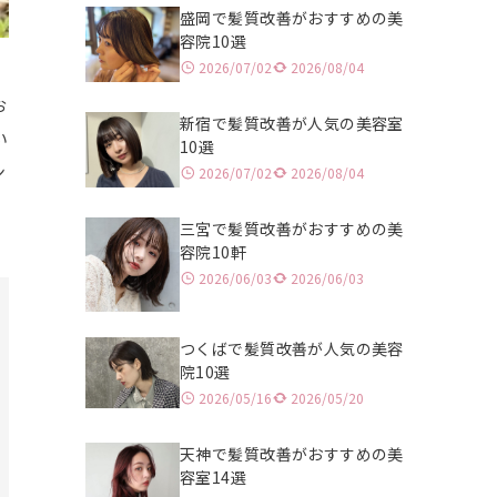
盛岡で髪質改善がおすすめの美
浦和
北九州
容院10選
2026/07/02
2026/08/04
津田沼
大分
お
新宿で髪質改善が人気の美容室
高田馬場
熊本
い
10選
ン
2026/07/02
2026/08/04
立川
鹿児島
池袋
三宮で髪質改善がおすすめの美
容院10軒
二子玉川
2026/06/03
2026/06/03
表参道
つくばで髪質改善が人気の美容
吉祥寺
院10選
2026/05/16
2026/05/20
銀座
天神で髪質改善がおすすめの美
恵比寿
容室14選