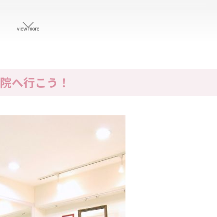
view more
エテン）
院へ行こう！
）
ーショップ）
クディスプレイ）